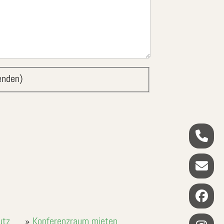
enden)
utz
Konferenzraum mieten