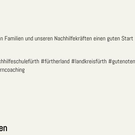
en Familien und unseren Nachhilfekräften einen guten Start
hhilfeschulefürth #fürtherland #landkreisfürth #gutenote
erncoaching
en