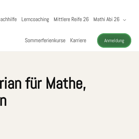
achhilfe
Lerncoaching
Mittlere Reife 26
Mathi Abi 26
Sommerferienkurse
Karriere
Anmeldung
rian für Mathe,
in