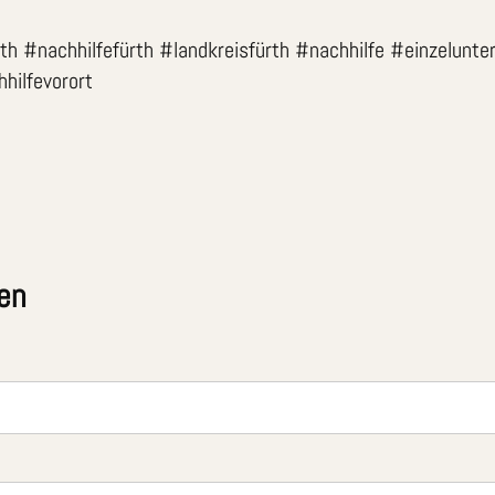
h #nachhilfefürth #landkreisfürth #nachhilfe #einzelunte
hilfevorort
en