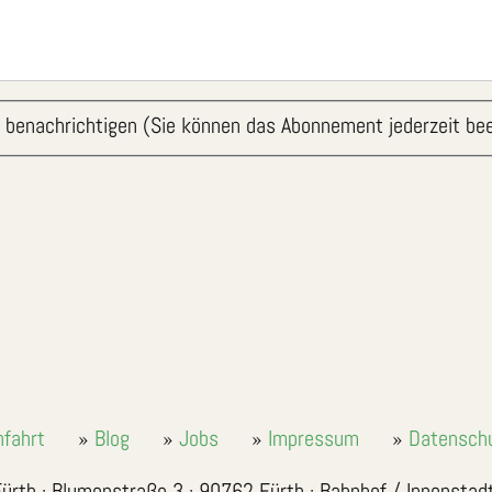
 benachrichtigen (Sie können das Abonnement jederzeit be
nfahrt
Blog
Jobs
Impressum
Datensch
ürth · Blumenstraße 3 · 90762 Fürth · Bahnhof / Innenstad