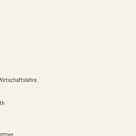
Wirtschaftslehre.
th
rettner