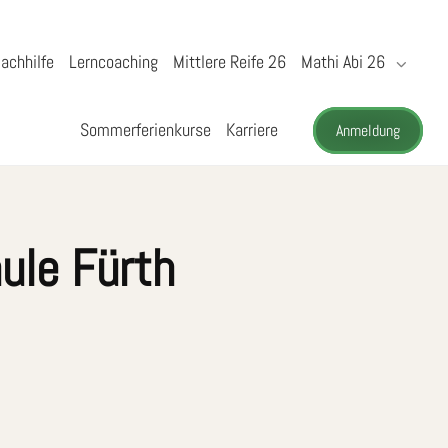
achhilfe
Lerncoaching
Mittlere Reife 26
Mathi Abi 26
Sommerferienkurse
Karriere
Anmeldung
ule Fürth