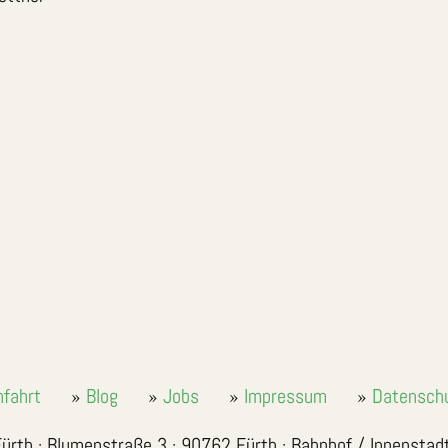
nfahrt
Blog
Jobs
Impressum
Datensch
ürth · Blumenstraße 3 · 90762 Fürth · Bahnhof / Innenstad